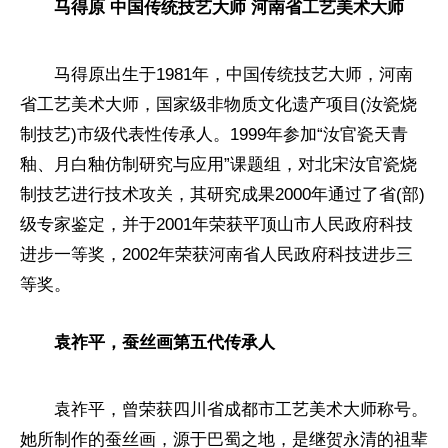
马得原 中国传统技艺大师 河南省工艺美术大师
马得原出生于1981年，中国传统技艺大师，河南
省工艺美术大师，
国家
级非物质文化遗产项目(汝瓷烧
制技艺)市级代表
性
传承人。1999年参加“汝官瓷天青
釉、月白釉仿制研究与应用”课题组，对北宋汝官瓷烧
制技艺进行技术攻关，其研究成果2000年通过了省(部)
级专家鉴定，并于2001年荣获
平
顶山市人民
政府
科技
进步一等奖，2002年荣获河南省人民
政府
科技进步三
等奖。
袁祚
平
，蚕丝画第五代传承人
袁祚
平
，曾荣获四川省成都市工艺美术大师称号。
她所制作的蚕丝画，源于巴蜀之地，是继贺永清的祖辈