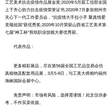
工艺美术抗击
疫情
作品展金奖;2020年5月获工信部全国
上下齐心协力抗击
疫情
荣誉证书;2020年7月参加朔州市
关心下一代工作
委员
会，“抗
疫情
大手拉小手 聚真情爱
党颂祖国"获优秀奖;2020年10月荣获山西省工艺美术第
七届“神工杯“剪纸职业技能大赛优秀获。
代表作品：
更多精彩展品，尽在第56届全国工艺品
交易
会仿
真植物及配套用品展，3月5-8日，与工美大师相约福州
海峡国际会展中心。
免责声明：市场有风险，选择需谨慎！此文仅供参
考，不作买卖依据。