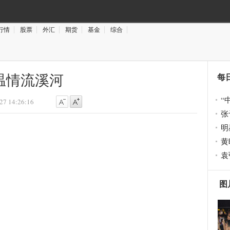
行情
股票
外汇
期货
基金
综合
温情流溪河
每
“
27 14:26:16
张
明
黄
袁
图