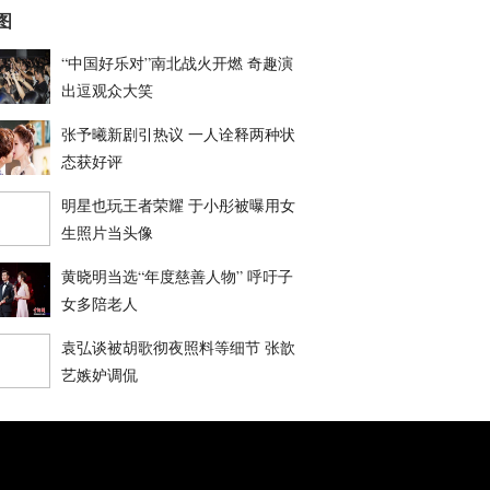
图
“中国好乐对”南北战火开燃 奇趣演
出逗观众大笑
张予曦新剧引热议 一人诠释两种状
态获好评
明星也玩王者荣耀 于小彤被曝用女
生照片当头像
黄晓明当选“年度慈善人物” 呼吁子
女多陪老人
袁弘谈被胡歌彻夜照料等细节 张歆
艺嫉妒调侃