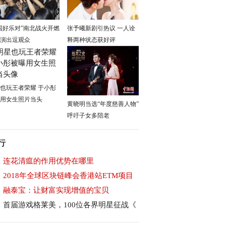
国好乐对”南北战火开燃
张予曦新剧引热议 一人诠
演出逗观众
释两种状态获好评
也玩王者荣耀 于小彤
用女生照片当头
黄晓明当选“年度慈善人物”
呼吁子女多陪老
行
连花清瘟的作用优势在哪里
2018年全球区块链峰会香港站ETM项目
融泰宝：让财富实现增值的宝贝
首届游戏格莱美，100位各界明星征战《