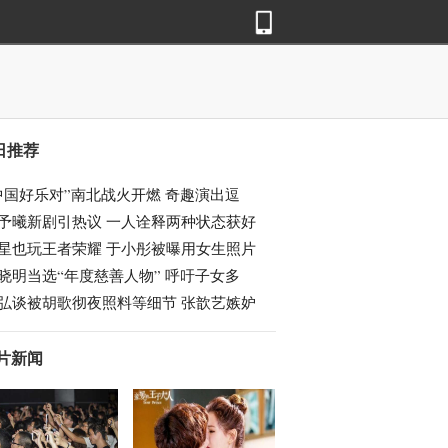
日推荐
中国好乐对”南北战火开燃 奇趣演出逗
予曦新剧引热议 一人诠释两种状态获好
星也玩王者荣耀 于小彤被曝用女生照片
晓明当选“年度慈善人物” 呼吁子女多
弘谈被胡歌彻夜照料等细节 张歆艺嫉妒
片新闻